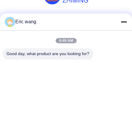
Media społecznościowe
Eric wang
6:49 AM
Szybki kontakt
Good day, what product are you looking for?
Tel
86--15801942596
Wiadomość elektroniczna
Eric-wang@sapphire-substrate.com
Adres
Pokój 1-1810, nr.1079 Dianshanhu Road, Qingpu, miasto
Szanghaj, Chiny /201799
Polityka prywatności
|
Sitemap