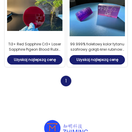
Ti3+ Red Sapphire Cr3+ Laser
99.999% fioletowy kolor tytanu
Sapphire Pigeon Blood Rubin
szafirowy gołąb krwi rubinowy
Rod
pręt
Uzyskaj najlepszą cenę
Uzyskaj najlepszą cenę
1