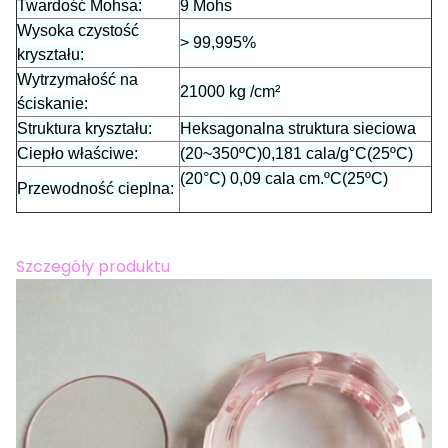
Twardość Mohsa:
9 Mohs
Wysoka czystość
> 99,995%
kryształu:
Wytrzymałość na
21000 kg /cm²
ściskanie:
Struktura kryształu:
Heksagonalna struktura sieciowa
Ciepło właściwe:
(20~350ºC)0,181 cala/g°C(25ºC)
(20°C) 0,09 cala cm.ºC(25ºC)
Przewodność cieplna:
Szczegóły produktu