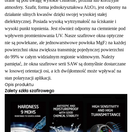
brane są pod uwagę wysokie ciśnienie, próżnia lub korozyjne
atmosfery. Szafir, forma jednokryształowa Al
O
, jest odporny na
2
3
działanie silnych kwasów dzięki swojej wysokiej stałej
dielektrycznej. Posiada wysoką wytrzymałość na ściskanie i
wysoki punkt topnienia. Jest również odporny na ciemnienie pod
wpływem promieniowania UV. Nasze szafirowe okna optyczne
nie są powlekane, ale jednowarstwowe powłoka MgF
na każdej
2
powierzchni okna zwiększa transmisję pojedynczej powierzchni
do 99% w całym widzialnym regionie widmowym. Należy
pamiętać, że okna szafirowe serii SAW są domyślnie dostarczane
w losowej orientacji osi, a ich dwójłomność może wpływać na
stan polaryzacji aplikacji.
Opis produktu
Zalety szkła szafirowego