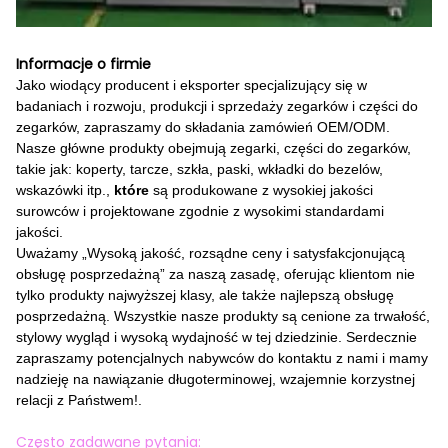
Informacje o firmie
Jako wiodący producent i eksporter specjalizujący się w
badaniach i rozwoju, produkcji i sprzedaży zegarków i części do
zegarków,
zapraszamy do składania zamówień OEM/ODM.
Nasze główne produkty obejmują zegarki, części do zegarków,
takie jak: koperty, tarcze, szkła, paski, wkładki do bezelów,
wskazówki itp.,
które
są produkowane z wysokiej jakości
surowców i projektowane zgodnie z wysokimi standardami
jakości.
Uważamy „Wysoką jakość, rozsądne ceny i satysfakcjonującą
obsługę posprzedażną” za naszą zasadę, oferując klientom nie
tylko produkty najwyższej klasy, ale także najlepszą obsługę
posprzedażną. Wszystkie nasze produkty są cenione za trwałość,
stylowy wygląd i wysoką wydajność w tej dziedzinie. Serdecznie
zapraszamy potencjalnych nabywców do kontaktu z nami i mamy
nadzieję na nawiązanie długoterminowej, wzajemnie korzystnej
relacji z Państwem!.
Często zadawane pytania: