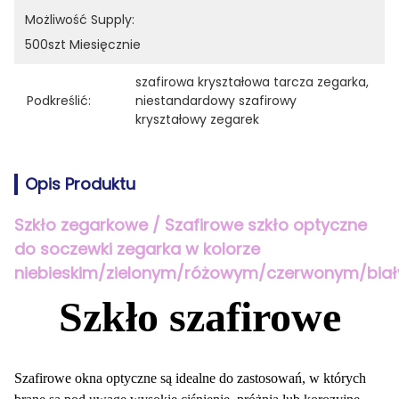
Możliwość Supply:
500szt Miesięcznie
szafirowa kryształowa tarcza zegarka
, 
Podkreślić:
niestandardowy szafirowy 
kryształowy zegarek
Opis Produktu
Szkło zegarkowe / Szafirowe szkło optyczne
do soczewki zegarka w kolorze
niebieskim/zielonym/różowym/czerwonym/bia
Szkło szafirowe
Szafirowe okna optyczne są idealne do zastosowań, w których