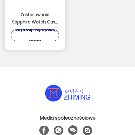
Zastosowanie
Sapphire Watch Case
Uzyskaj najlepszą
wodoodporny
Odporny na
cenę
zadrapania Odporny
na ciśnienie
Media społecznościowe