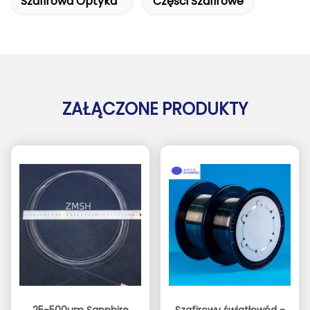
Szafirowa Optyka
Części Szafirowe
ZAŁĄCZONE PRODUKTY
25-500um Sapphire
Szafirowy światłowód -