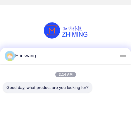
Media społecznościowe
Eric wang
2:14 AM
Szybki kontakt
Good day, what product are you looking for?
Tel
86--15801942596
Wiadomość elektroniczna
Eric-wang@sapphire-substrate.com
Adres