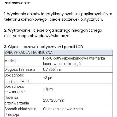
zastosowanie:
1. Wycinanie chipów identyfikacyjnych linii papilarnych.Płyta
telefonu komórkowego i cięcie soczewek optycznych.
2. Wytrawianie i cięcie organicznego nieorganicznego
elastycznego obwodu wyświetlacza.
3. Cięcie soczewek optycznych i paneli LCD
SPECYFIKACJA TECHNICZNA
HRPC-50W Pikosekundowa wiertarka
Model nr
laserowa do mikrocięć
Długość fali lasera
UV 355 nm
Dokładność
±3 µm
pozycjonowania
Dokładność
±1µm
powtarzania
Rozmiar
250*250mm
przetwarzania
Sposób chłodzenia
Chłodzenie powietrzem
Precyzja