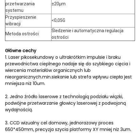
przetwarzania
±20µm
systemu
Przyspieszenie
<0,05G
wibracji
Śledzenie i automatyczna regulacja
Metoda ostrości
ostrości
Główne cechy
1. Laser pikosekundowy o ultrakrótkim impulsie i braku
przewodnictwa cieplnego nadaje się do szybkiego cięcia i
wiercenia materiałów organicznych lub
nieorganicznych.min.siekanie lub strefa wpływu ciepła jest
mniejsza niż 10um.
2. Jedno źródło laserowe z technologią podziału wiązki,
podwójne przetwarzanie głowicy laserowej z podwojoną
wydajnością.
3. CCD wizualny cel domowy, jednorazowy proces
650*450mm, precyzja szycia platformy XY mniej niż 3um.