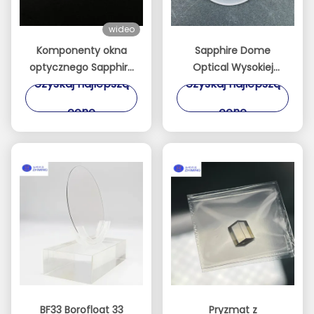
wideo
Komponenty okna
Sapphire Dome
optycznego Sapphire
Optical Wysokiej
Uzyskaj najlepszą
Uzyskaj najlepszą
wykonane na
wytrzymałości
zamówienie
ochrona optyczna dla
cenę
cenę
środowisk
ekstremalnych
BF33 Borofloat 33
Pryzmat z