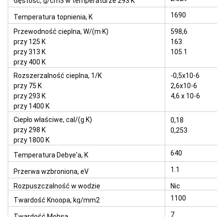
Gęstość, g/cm3 w temperaturze 293 K
1690
Temperatura topnienia, K
Przewodność cieplna, W/(m·K)
598,6
przy 125 K
163
przy 313 K
105.1
przy 400 K
Rozszerzalność cieplna, 1/K
-0,5x10-6
przy 75 K
2,6x10-6
przy 293 K
4,6 x 10-6
przy 1400 K
Ciepło właściwe, cal/(g K)
0,18
przy 298 K
0,253
przy 1800 K
640
Temperatura Debye'a, K
1.1
Przerwa wzbroniona, eV
Rozpuszczalność w wodzie
Nic
1100
Twardość Knoopa, kg/mm2
7
Twardość Mohsa