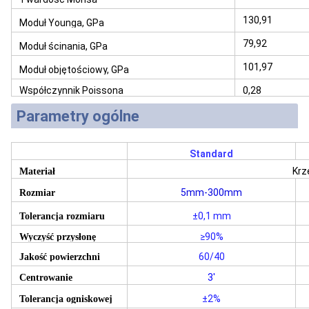
130,91
Moduł Younga, GPa
79,92
Moduł ścinania, GPa
101,97
Moduł objętościowy, GPa
Współczynnik Poissona
0,28
Parametry ogólne
Standard
Kr
Materiał
5mm-300mm
Rozmiar
±0,1 mm
Tolerancja rozmiaru
≥90%
Wyczyść przysłonę
60/40
Jakość powierzchni
3'
Centrowanie
±2%
Tolerancja ogniskowej