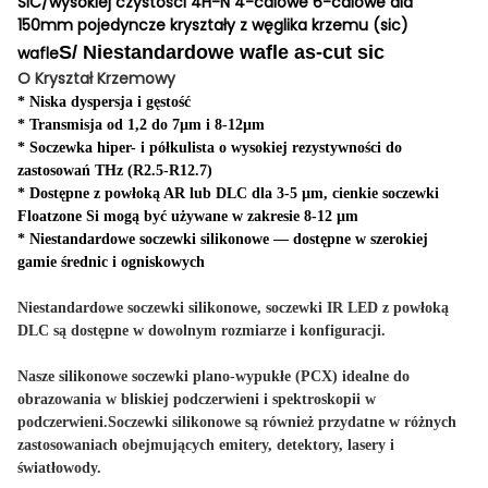
SIC/wysokiej czystości 4H-N 4-calowe 6-calowe dia
150mm pojedyncze kryształy z węglika krzemu (sic)
S/ Niestandardowe wafle as-cut sic
wafle
O Kryształ Krzemowy
* Niska dyspersja i gęstość
* Transmisja od 1,2 do 7µm i 8-12µm
* Soczewka hiper- i półkulista o wysokiej rezystywności do
zastosowań THz (R2.5-R12.7)
* Dostępne z powłoką AR lub DLC dla 3-5 µm, cienkie soczewki
Floatzone Si mogą być używane w zakresie 8-12 µm
* Niestandardowe soczewki silikonowe — dostępne w szerokiej
gamie średnic i ogniskowych
Niestandardowe soczewki silikonowe, soczewki IR LED z powłoką
DLC są dostępne w dowolnym rozmiarze i konfiguracji.
Nasze silikonowe soczewki plano-wypukłe (PCX) idealne do
obrazowania w bliskiej podczerwieni i spektroskopii w
podczerwieni.Soczewki silikonowe są również przydatne w różnych
zastosowaniach obejmujących emitery, detektory, lasery i
światłowody.