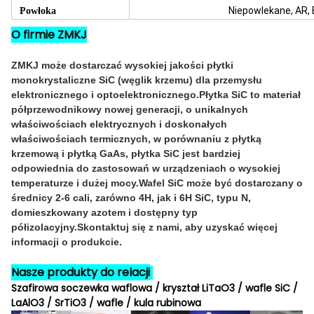
Niepowlekane, AR,
Powłoka
O firmie ZMKJ
ZMKJ może dostarczać wysokiej jakości płytki
monokrystaliczne SiC (węglik krzemu) dla przemysłu
elektronicznego i optoelektronicznego.Płytka SiC to materiał
półprzewodnikowy nowej generacji, o unikalnych
właściwościach elektrycznych i doskonałych
właściwościach termicznych, w porównaniu z płytką
krzemową i płytką GaAs, płytka SiC jest bardziej
odpowiednia do zastosowań w urządzeniach o wysokiej
temperaturze i dużej mocy.Wafel SiC może być dostarczany o
średnicy 2-6 cali, zarówno 4H, jak i 6H SiC, typu N,
domieszkowany azotem i dostępny typ
półizolacyjny.Skontaktuj się z nami, aby uzyskać więcej
informacji o produkcie.
Nasze produkty do relacji
Szafirowa soczewka waflowa / kryształ LiTaO3 / wafle SiC /
LaAlO3 / SrTiO3 / wafle / kula rubinowa