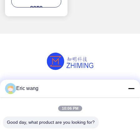
przeznaczonego do
cenę
zastosowań
automatyki
przemysłowej
Media społecznościowe
Eric wang
10:06 PM
Szybki kontakt
Good day, what product are you looking for?
Tel
86--15801942596