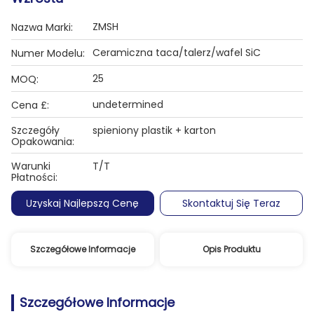
ZMSH
Nazwa Marki:
Ceramiczna taca/talerz/wafel SiC
Numer Modelu:
25
MOQ:
undetermined
Cena £:
Szczegóły
spieniony plastik + karton
Opakowania:
Warunki
T/T
Płatności:
Uzyskaj Najlepszą Cenę
Skontaktuj Się Teraz
Szczegółowe Informacje
Opis Produktu
Szczegółowe Informacje