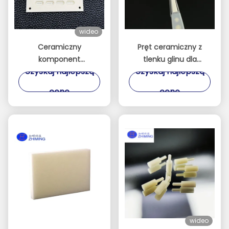
wideo
Ceramiczny
Pręt ceramiczny z
komponent
tlenku glinu dla
Uzyskaj najlepszą
Uzyskaj najlepszą
aluminiowy na
przemysłu
zamówienie,
elektronicznego
cenę
cenę
precyzyjna płyta z
sprzętu
wieloma otworami
półprzewodnikowego
wideo