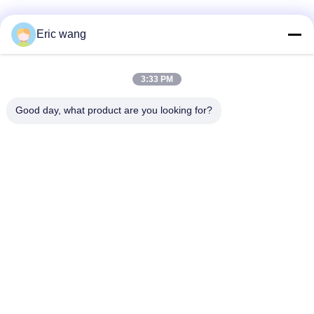
Media społecznościowe
Eric wang
3:33 PM
Szybki kontakt
Good day, what product are you looking for?
Tel
86--15801942596
Wiadomość elektroniczna
Eric-wang@sapphire-substrate.com
Adres
Pokój 1-1810, nr.1079 Dianshanhu Road, Qingpu, miasto
Szanghaj, Chiny /201799
Polityka prywatności
|
Sitemap