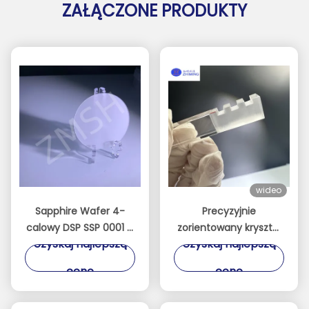
ZAŁĄCZONE PRODUKTY
wideo
Sapphire Wafer 4-
Precyzyjnie
calowy DSP SSP 0001 C
zorientowany kryształ
Uzyskaj najlepszą
Uzyskaj najlepszą
Płaszczyzna Akceptuj
szafirowy do wzrostu
niestandardowe osi
kryształów
cenę
cenę
Monocrystal Al2O3