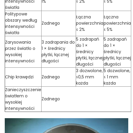
intensywności
1%
≤ 2%
≤ 5%
światła
Politypowe
Łączna
Łączna
obszary według
Żadnego
powierzchnia
powierzchnia
intensywności
≤ 2%
≤ 5%
światła
5 zadrapań
5 zadrapań
Zarysowania
3 zadrapania do
do 1 ×
do 1 ×
przez światło o
1 × średnicy
średnicy
średnicy
wysokiej
płytki, łącznej
płytki, łącznej
płytki, łącznej
intensywności
długości
długości
długości
3 dozwolone,
5 dozwolone,
Chip krawędzi
Żadnego
≤0,5 mm
≤ 1 mm
każda
każda
Zanieczyszczenie
światłem o
Żadnego
wysokiej
intensywności