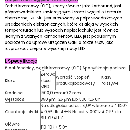
Karbid krzemowy (SiC), znany również jako karborund, jest
półprzewodnikiem zawierającym krzem i węgiel o formule
chemicznej SiC.SiC jest stosowany w półprzewodnikowych
urządzeniach elektronicznych, które działają w wysokich
temperaturach lub wysokich napięciachSiC jest również
jednym z ważnych komponentów LED, jest popularnym
podłożem do uprawy urządzeń GaN, a także służy jako
rozpraszacz ciepła w wysokiej mocy LED
1. Specyfikacja
6 cali średnicy, węglik krzemowy (SiC) Specyfikacja podłoża
Zerowa
Wartość
Stopień
Klasy
Klasa
klasa
produkcji
badawczy
fałszywe
MPD
Średnica
1500,0 mm±0,2 mm
GęstośćΔ
350 μm±25 μm lub 500±25 un
Na odległości od osi: 4,0° w kierunku < 1120>
Orientacja płytki
± 0,5° dla 4H-N Na osi: < 0001> ± 0,5° dla
6H-SI/4H-SI
Główne
{10-10} ± 5,0°