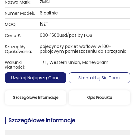
ZMKJ
Nazwa Marki:
6 cali sic
Numer Modelu:
1SZT
MOQ:
600-1500usd/pcs by FOB
Cena £:
pojedynczy pakiet waflowy w 100-
Szczegóły
pokojowym pomieszczeniu do sprzątania
Opakowania:
Warunki
T/T, Western Union, MoneyGram
Płatności:
Uzyskaj Najlepszą Cenę
Skontaktuj Się Teraz
Szczegółowe Informacje
Opis Produktu
Szczegółowe Informacje