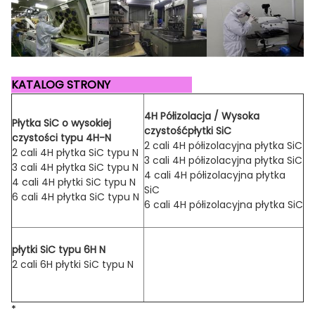
KATALOG STRONY
4H Półizolacja / Wysoka
Płytka SiC o wysokiej
czystość
płytki SiC
czystości typu 4H-N
2 cali 4H półizolacyjna płytka SiC
2 cali 4H płytka SiC typu N
3 cali 4H półizolacyjna płytka SiC
3 cali 4H płytka SiC typu N
4 cali 4H półizolacyjna płytka
4 cali 4H płytki SiC typu N
SiC
6 cali 4H płytka SiC typu N
6 cali 4H półizolacyjna płytka SiC
płytki SiC typu 6H N
2 cali 6H płytki SiC typu N
*