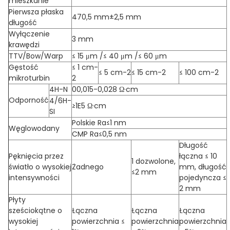
mieszkanie
Pierwsza płaska
470,5 mm±2,5 mm
długość
Wyłączenie
3 mm
krawędzi
TTV/Bow/Warp
≤ 15 μm /≤ 40 μm /≤ 60 μm
Gęstość
≤ 1 cm-
≤ 5 cm-2
≤ 15 cm-2
≤ 100 cm-2
mikroturbin
2
4H-N
00,015-0,028 Ω·cm
Odporność
4/6H-
≥1E5 Ω·cm
SI
Polskie Ra≤1 nm
Węglowodany
CMP Ra≤0,5 nm
Długość
Pęknięcia przez
łączna ≤ 10
1 dozwolone,
światło o wysokiej
Żadnego
mm, długość
≤2 mm
intensywności
pojedyncza ≤
2 mm
Płyty
sześciokątne o
Łączna
Łączna
Łączna
wysokiej
powierzchnia ≤
powierzchnia
powierzchnia