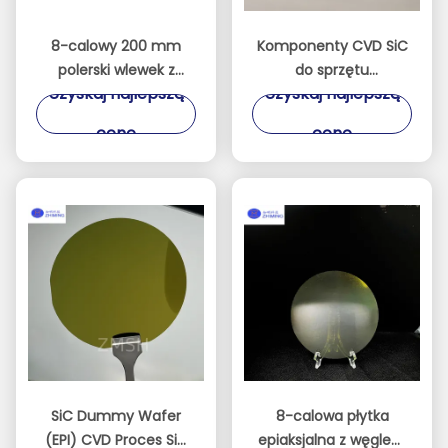
8-calowy 200 mm
Komponenty CVD SiC
polerski wlewek z
do sprzętu
Uzyskaj najlepszą
Uzyskaj najlepszą
węglika krzemu
półprzewodnikowego
Substrat Sic Chip
Pierścień SiC Elektroda
cenę
cenę
Semiconductor
SiC Wytrawianie na
sucho
SiC Dummy Wafer
8-calowa płytka
(EPI) CVD Proces SiC
epiaksjalna z węglem