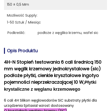
150 ± 0,5 Mm
Możliwość Supply:
1-50 Sztuk / Miesiąc
Podkreślić:
podłoże z węglika krzemu
, 
wafel sic
Opis Produktu
4H-N Stopień testowania 6 cali średnicą 150
mm węglik krzemowy jednokrystalowe (sic)
podłoże płytki, cienkie kryształowe ingoty
o
pojemności nieprzekraczającej 10 W,
Płytki
krystaliczne z węglanu krzemowego
6 cali 4H Silikon węglowodorów SiC substraty płytki dla
urządzenia Epitaxial wzrost dostosowany
O kryształach węglanu krzemu (SiC)